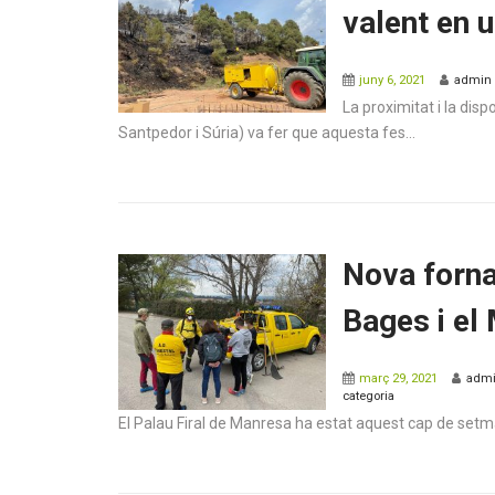
valent en u
juny 6, 2021
admin
La proximitat i la dis
Santpedor i Súria) va fer que aquesta fes...
Nova forna
Bages i el
març 29, 2021
adm
categoria
El Palau Firal de Manresa ha estat aquest cap de setman