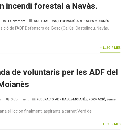
n incendi forestal a Navàs.
1 Comment
ACGTUACIONS
,
FEDERACIÓ ADF BAGES-MOIANÈS
posició de l’ADF Defensors del Bosc (Callús, Castellnou, Navàs,
+ LLEGIR MÉS
da de voluntaris per les ADF del
 Moianès
in
0 Comment
FEDERACIÓ ADF BAGES-MOIANÈS
,
FORMACIÓ
,
Sense
a el lloc on finalment, aspirants a carnet Verd de...
+ LLEGIR MÉS