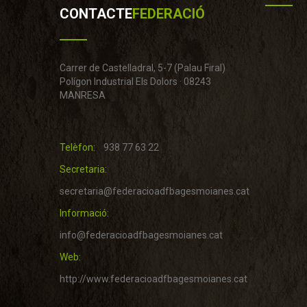
CONTACTE
FEDERACIÓ
Carrer de Castelladral, 5-7 (Palau Firal)
Polígon Industrial Els Dolors · 08243
MANRESA
Telèfon:
938 77 63 22
Secretaria:
secretaria@federacioadfbagesmoianes.cat
Informació:
info@federacioadfbagesmoianes.cat
Web:
http://www.federacioadfbagesmoianes.cat